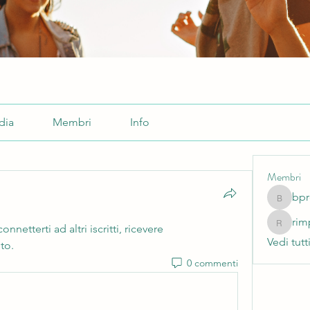
dia
Membri
Info
Membri
bpr
bprojec
rim
rimpitiw
etterti ad altri iscritti, ricevere 
Vedi tutt
to.
0 commenti