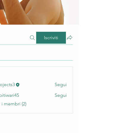
Iscriviti
ojects3
Segui
ts3
pitiwari45
Segui
ari45
i i membri (2)